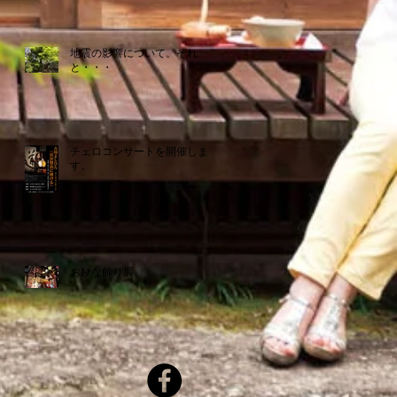
地震の影響について。それ
と・・・
チェロコンサートを開催しま
す。
おひな飾り展