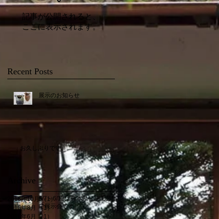
記事が公開されると、
ここに表示されます。
Recent Posts
展示のお知らせ
お久しぶりです。
Archive
6/7～6/12は熊本県伝統工芸館
2016年10月
（1）
1件の記事
で展示会です。
2016年8月
（1）
1件の記事
2016年6月
（1）
1件の記事