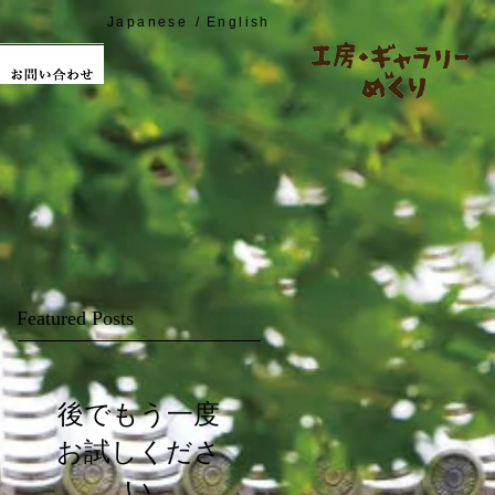
Japanese
/
English
Featured Posts
後でもう一度
お試しくださ
い