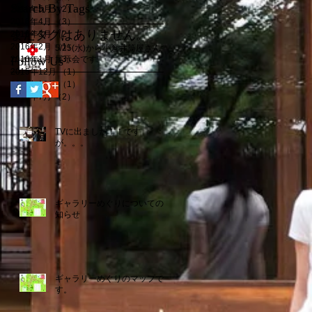
Search By Tags
2016年5月
（2）
2件の記事
2016年4月
（3）
3件の記事
まだタグはありません。
2016年3月
（2）
2件の記事
2016年2月
（1）
1件の記事
5/25(水)から小倉井筒屋さんで
Follow Us
2016年1月
（3）
展示会です。
3件の記事
2015年12月
（1）
1件の記事
2015年10月
（1）
1件の記事
2015年7月
（2）
2件の記事
TVに出ました！！です
が。。。
ギャラリーめぐりについてのお
知らせ
ギャラリーめぐりのマップで
す。